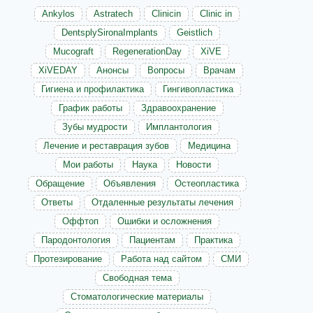
Ankylos
Astratech
Clinicin
Clinic in
DentsplySironaImplants
Geistlich
Mucograft
RegenerationDay
XiVE
XiVEDAY
Анонсы
Вопросы
Врачам
Гигиена и профилактика
Гингивопластика
График работы
Здравоохранение
Зубы мудрости
Имплантология
Лечение и реставрация зубов
Медицина
Мои работы
Наука
Новости
Обращение
Объявления
Остеопластика
Ответы
Отдаленные результаты лечения
Оффтоп
Ошибки и осложнения
Пародонтология
Пациентам
Практика
Протезирование
Работа над сайтом
СМИ
Свободная тема
Стоматологические материалы