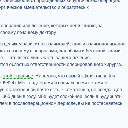
 в зависимости от проведенных хирургических операций.
ургическое вмешательство и обратитесь к
операция или лечение, которых нет в списке, за
воему лечащему доктору.
ния целиком зависит от взаимодействия и взаимопонимания
щаться к нему с вопросами, жалобами и беспокойствами.
я — это всего лишь часть вашего лечения.
тся областью ответственности оперировавшего хирурга.
на
этой странице
. Напомню, что самый эффективный и
4595824). Мессенджерами и социальными сетями я
уп к электронной почте есть, к сожалению, не всегда. Для
, 365 дней в году. Мне будет спокойнее, если я буду знать,
блем в послеоперационном периоде, вы не постесняетесь