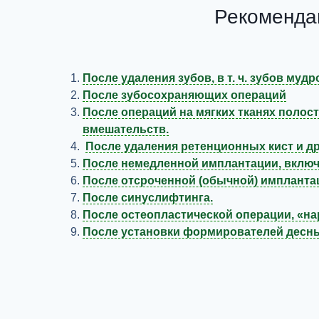
Рекомендац
После удаления зубов, в т. ч. зубов му
После зубосохраняющих операций
После операций на мягких тканях полости
вмешательств.
После удаления ретенционных кист и д
После немедленной имплантации, включа
После отсроченной (обычной) импланта
После синуслифтинга.
После остеопластической операции, «на
После установки формирователей десн