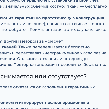
овторную операцию его установки за свой счет.
ре изначальных объемов костной ткани — бесплатно
нчания гарантии на протетическую конструкцию
 импланты и позднее), пациент оплачивает только
 потребуется. Реимплантация в этих случаях также
я другим методом за мой счет.
 тканей.
Также переделывается бесплатно.
вить и переставлять неограниченное число раз на
лечения. Оплачиваются они лишь однажды.
кисты.
Повторная операция проводится бесплатно.
я снимается или отсутствует?
вправе отказаться от исполнения гарантийных
чением и игнорирует послеоперационные
, определить, насколько пациент ответственно