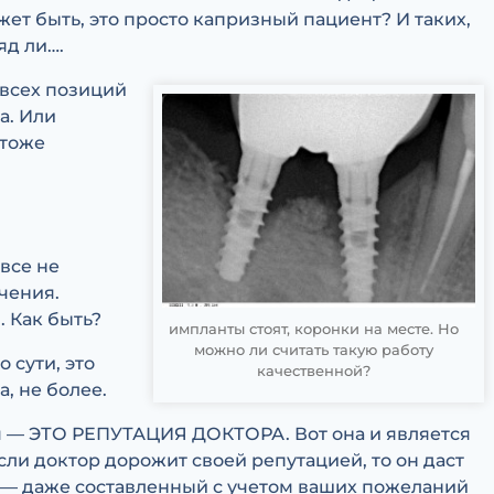
ет быть, это просто капризный пациент? И таких,
яд ли….
 всех позиций
а. Или
 тоже
все не
чения.
. Как быть?
импланты стоят, коронки на месте. Но
можно ли считать такую работу
о сути, это
качественной?
, не более.
я — ЭТО РЕПУТАЦИЯ ДОКТОРА. Вот она и является
ли доктор дорожит своей репутацией, то он даст
т — даже составленный с учетом ваших пожеланий