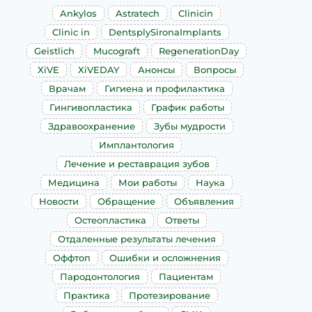
Ankylos
Astratech
Clinicin
Clinic in
DentsplySironaImplants
Geistlich
Mucograft
RegenerationDay
XiVE
XiVEDAY
Анонсы
Вопросы
Врачам
Гигиена и профилактика
Гингивопластика
График работы
Здравоохранение
Зубы мудрости
Имплантология
Лечение и реставрация зубов
Медицина
Мои работы
Наука
Новости
Обращение
Объявления
Остеопластика
Ответы
Отдаленные результаты лечения
Оффтоп
Ошибки и осложнения
Пародонтология
Пациентам
Практика
Протезирование