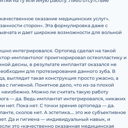
нтии на ту или иную работу. Либо отсутствие
качественное оказание медицинских услуг».
занности сторон». Эта формулировка даже с
ывчата и дает широкие возможности для вольной
ешно интегрировался. Ортопед сделал на такой
октор-имплантолог проигнорировал остеопластику и
ой десны, в результате имплантат оказался не
й необходим для протезирования данного зуба. В
да, выглядит такая конструкция просто ужасно, а
 с гигиеной. Понятное дело, что из-за плохой
 неизбежно. Можно ли считать такую работу
ога — да. Ведь имплантат интегрировался, никаких
нет. Пока нет. С точки зрения ортопеда — да.
ланте, сколов нет. А эстетика…. это же субъективное
 нет. Да и гигиена — индивидуальный навык, и
, если это «качественно оказанная медицинская