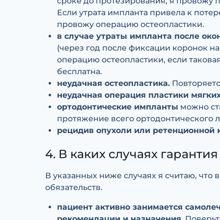
сроке до протезирования, я провожу п
Если утрата импланта привела к поте
провожу операцию остеопластики.
в случае утраты импланта после око
(через год после фиксации коронок на
операцию остеопластики, если таковая
бесплатна.
неудачная остеопластика.
Повторяетс
неудачная операция пластики мягких
ортодонтические импланты
можно ста
протяжение всего ортодонтического 
рецидив опухоли или ретенционной 
4. В каких случаях гаранти
В указанных ниже случаях я считаю, что 
обязательств.
пациент активно занимается самоле
рекомендации и назначения.
Поверьте