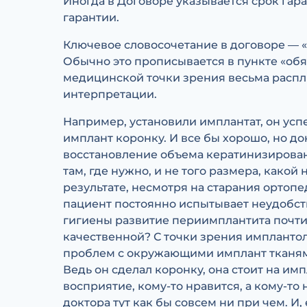
Иногда в Договоре указывается срок гара
гарантии.
Ключевое словосочетание в договоре — «
Обычно это прописывается в пункте «обя
медицинской точки зрения весьма распл
интерпретации.
Например, установили имплантат, он усп
имплант коронку. И все бы хорошо, но д
восстановление объема кератинизированн
там, где нужно, и не того размера, како
результате, несмотря на старания ортопе
пациент постоянно испытывает неудобства
гигиены развитие периимплантита почти
качественной? С точки зрения имплантол
проблем с окружающими имплант тканями 
Ведь он сделал коронку, она стоит на имп
восприятие, кому-то нравится, а кому-то
доктора тут как бы совсем ни при чем. И