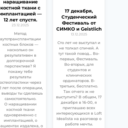
наращивание
костной ткани с
17 декабря,
имплантацией —
Студенческий
12 лет спустя.
Фестиваль от
23.12.2025
СИМКО и Geistlich
Метод
13.12.2025
аутотрансплантации
Сто лет не выступал и
костных блоков —
не толкал спичей. А
насколько он
тут такой повод… Во-
результативен в
первых, Фестиваль.
долгосрочной
Во-вторых, для
перспективе? Я
студентов и
покажу тебе
клинических
результаты
ординаторов. В-
остеопластики через
третьих, бесплатно.
2 лет после операции,
Так отчего ж не
а выводы ты сделаешь
выступить? В общем, 17
самостоятельно.
декабря в 16-00, я
О наращивании
приглашаю всех
костной ткани
интересующихся в Loft
одновременно с
Idealista на разговор о
имплантацией, о
работе мечты.
ациентах издалека, о