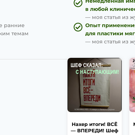
Немедленная им
в любой клиниче
— моя статья из ж
е ранние
Опыт применени
ским темам
для пластики мяг
— моя статья из ж
Нахер итоги! ВСЁ
— ВПЕРЕДИ! Шеф