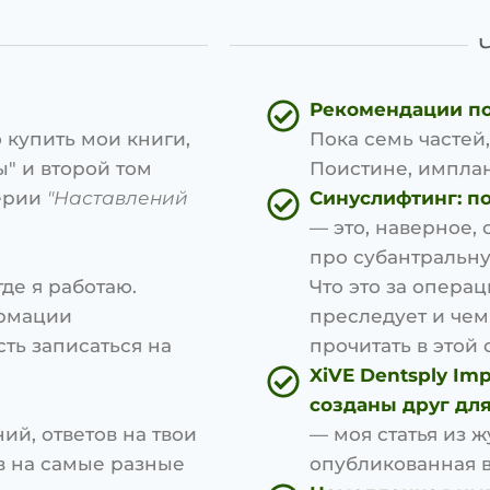
Рекомендации по 
 купить мои книги,
Пока семь частей,
" и второй том
Поистине, имплан
ерии
"Наставлений
Синуслифтинг: по
— это, наверное, 
про субантральн
де я работаю.
Что это за операц
ормации
преследует и чем
ть записаться на
прочитать в этой с
XiVE Dentsply Im
Н
созданы друг для
ий, ответов на твои
— моя статья из ж
в на самые разные
опубликованная в 