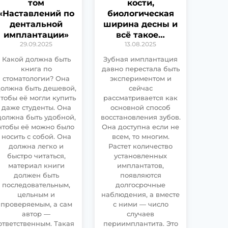
том
кости,
«Наставлений по
биологическая
дентальной
ширина десны и
имплантации»
всё такое…
29.09.2025
13.08.2025
Какой должна быть
Зубная имплантация
книга по
давно перестала быть
стоматологии? Она
экспериментом и
олжна быть дешевой,
сейчас
чтобы её могли купить
рассматривается как
даже студенты. Она
основной способ
должна быть удобной,
восстановления зубов.
чтобы её можно было
Она доступна если не
носить с собой. Она
всем, то многим.
должна легко и
Растет количество
быстро читаться,
установленных
материал книги
имплантатов,
должен быть
появляются
последовательным,
долгосрочные
цельным и
наблюдения, а вместе
проверяемым, а сам
с ними — число
автор —
случаев
ответственным. Такая
периимплантита. Это