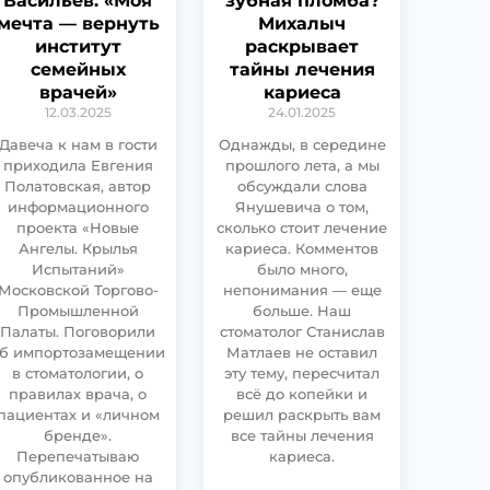
Васильев: «Моя
зубная пломба?
мечта — вернуть
Михалыч
институт
раскрывает
семейных
тайны лечения
врачей»
кариеса
12.03.2025
24.01.2025
Давеча к нам в гости
Однажды, в середине
приходила Евгения
прошлого лета, а мы
Полатовская, автор
обсуждали слова
информационного
Янушевича о том,
проекта «Новые
сколько стоит лечение
Ангелы. Крылья
кариеса. Комментов
Испытаний»
было много,
Московской Торгово-
непонимания — еще
Промышленной
больше. Наш
Палаты. Поговорили
стоматолог Станислав
б импортозамещении
Матлаев не оставил
в стоматологии, о
эту тему, пересчитал
правилах врача, о
всё до копейки и
пациентах и «личном
решил раскрыть вам
бренде».
все тайны лечения
Перепечатываю
кариеса.
опубликованное на