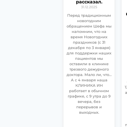
рассказал.
31.12.2025
Перед традиционным
новогодним
обращением Шефа мы
напомним, что на
время Новогодних
праздников (с 31
декабря по 3 января)
для поддержки наших
пациентов мы
оставили в клинике
трезвого дежурного
доктора. Мало ли, что…
А с 4 января наша
КЛИНИКА ИН
1
работает в обычном
графике, с 9 утра до 9
вечера, без
перерывов и
выходных.
п