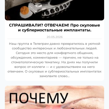
СПРАШИВАЛИ? ОТВЕЧАЕМ! Про скуловые
и субпериостальные имплантаты.
20.05.2026
Наш группа в Телеграм давно превратилось в уютной
сообщество интересных и любознательных людей.
Сегодня это место для комфортного общения,
обсуждения, комментариев — причем, не только на
стоматологическую тематику. На днях мы получили
вопрос от коллеги — и с удовольствием на него
отвечаем. О скуловых и субпериостальных имплантатах
замолвите слово…