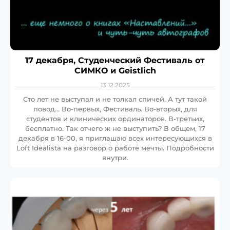
17 декабря, Студенческий Фестиваль от
СИМКО и Geistlich
13.12.2025
Сто лет не выступал и не толкал спичей. А тут такой
повод… Во-первых, Фестиваль. Во-вторых, для
студентов и клинических ординаторов. В-третьих,
бесплатно. Так отчего ж не выступить? В общем, 17
декабря в 16-00, я приглашаю всех интересующихся в
Loft Idealista на разговор о работе мечты. Подробности
внутри.