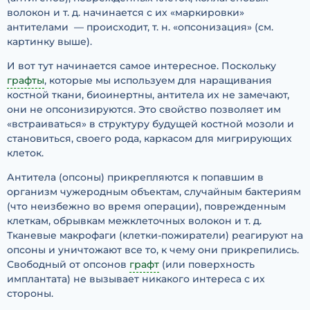
волокон и т. д. начинается с их «маркировки»
антителами — происходит, т. н. «опсонизация» (см.
картинку выше).
И вот тут начинается самое интересное. Поскольку
графты
, которые мы используем для наращивания
костной ткани, биоинертны, антитела их не замечают,
они не опсонизируются. Это свойство позволяет им
«встраиваться» в структуру будущей костной мозоли и
становиться, своего рода, каркасом для мигрирующих
клеток.
Антитела (опсоны) прикрепляются к попавшим в
организм чужеродным объектам, случайным бактериям
(что неизбежно во время операции), поврежденным
клеткам, обрывкам межклеточных волокон и т. д.
Тканевые макрофаги (клетки-пожиратели) реагируют на
опсоны и уничтожают все то, к чему они прикрепились.
Свободный от опсонов
графт
(или поверхность
имплантата) не вызывает никакого интереса с их
стороны.