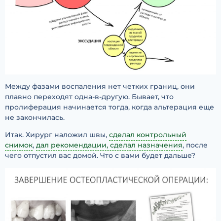
Между фазами воспаления нет четких границ, они
плавно переходят одна-в-другую. Бывает, что
пролиферация начинается тогда, когда альтерация еще
не закончилась.
Итак. Хирург наложил швы,
сделал контрольный
снимок
,
дал рекомендации, сделал назначения
, после
чего отпустил вас домой. Что с вами будет дальше?