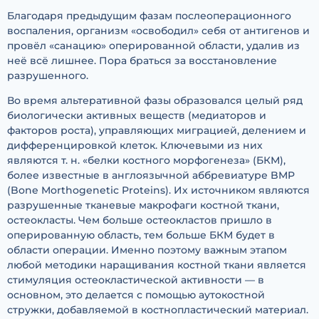
Благодаря предыдущим фазам послеоперационного
воспаления, организм «освободил» себя от антигенов и
провёл «санацию» оперированной области, удалив из
неё всё лишнее. Пора браться за восстановление
разрушенного.
Во время альтеративной фазы образовался целый ряд
биологически активных веществ (медиаторов и
факторов роста), управляющих миграцией, делением и
дифференцировкой клеток. Ключевыми из них
являются т. н. «белки костного морфогенеза» (БКМ),
более известные в англоязычной аббревиатуре BMP
(Bone Morthogenetic Proteins). Их источником являются
разрушенные тканевые макрофаги костной ткани,
остеокласты. Чем больше остеокластов пришло в
оперированную область, тем больше БКМ будет в
области операции. Именно поэтому важным этапом
любой методики наращивания костной ткани является
стимуляция остеокластической активности — в
основном, это делается с помощью аутокостной
стружки, добавляемой в костнопластический материал.