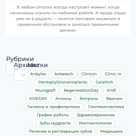
В любом отпуске всегда наступает момент, когда
начинаешь скучать по любимой работе. И вроде отдых
уже не в радость — хочется поскорее оказаться в
привычной обстановке и заняться привычными
делами.
Рубрики
Архивы
Метки
Ankylos
Astratech
Clinicin
Clinic in
DentsplySironaImplants
Geistlich
Mucograft
RegenerationDay
XiVE
XiVEDAY
Анонсы
Вопросы
Врачам
Гигиена и профилактика
Гингивопластика
График работы
Здравоохранение
Зубы мудрости
Имплантология
Лечение и реставрация зубов
Медицина