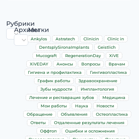
Рубрики
Архивы
Метки
Ankylos
Astratech
Clinicin
Clinic in
DentsplySironaImplants
Geistlich
Mucograft
RegenerationDay
XiVE
XiVEDAY
Анонсы
Вопросы
Врачам
Гигиена и профилактика
Гингивопластика
График работы
Здравоохранение
Зубы мудрости
Имплантология
Лечение и реставрация зубов
Медицина
Мои работы
Наука
Новости
Обращение
Объявления
Остеопластика
Ответы
Отдаленные результаты лечения
Оффтоп
Ошибки и осложнения