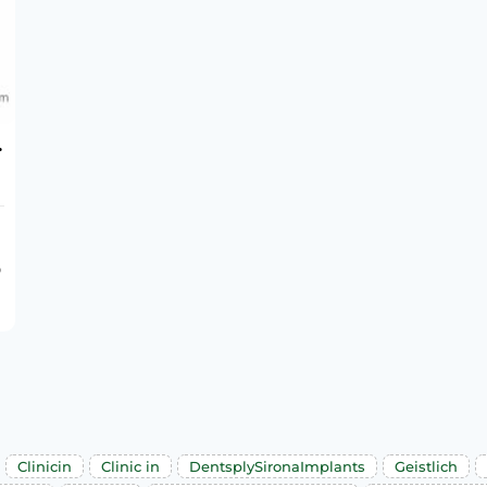
.
о
Clinicin
Clinic in
DentsplySironaImplants
Geistlich