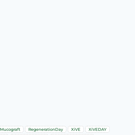
Mucograft
RegenerationDay
XiVE
XiVEDAY