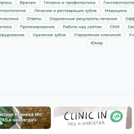
просы
Врачам
Гигиена и профилактика
Гингивопласт
плантология
Лечение и реставрация зубов
Медицина
пластика
Ответы
Отдаленные результаты лечения
Офф
ктика
Протезирование
Работа над сайтом
СМИ
Св
борудование
Удаление зубов
Управление клиникой
Уч
Юмор