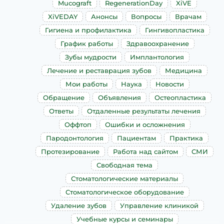
Mucograft
RegenerationDay
XiVE
XiVEDAY
Анонсы
Вопросы
Врачам
Гигиена и профилактика
Гингивопластика
График работы
Здравоохранение
Зубы мудрости
Имплантология
Лечение и реставрация зубов
Медицина
Мои работы
Наука
Новости
Обращение
Объявления
Остеопластика
Ответы
Отдаленные результаты лечения
Оффтоп
Ошибки и осложнения
Пародонтология
Пациентам
Практика
Протезирование
Работа над сайтом
СМИ
Свободная тема
Стоматологические материалы
Стоматологическое оборудование
Удаление зубов
Управление клиникой
Учебные курсы и семинары