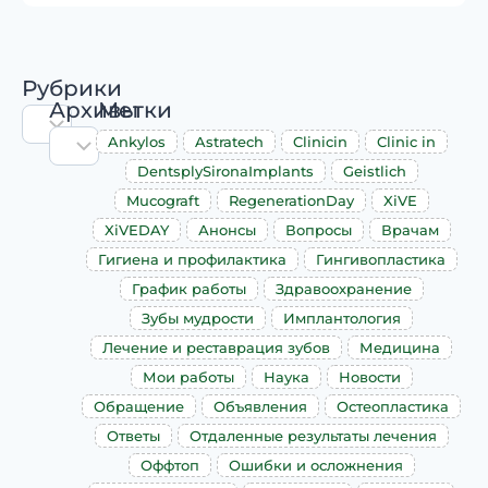
Рубрики
Архивы
Метки
Ankylos
Astratech
Clinicin
Clinic in
DentsplySironaImplants
Geistlich
Mucograft
RegenerationDay
XiVE
XiVEDAY
Анонсы
Вопросы
Врачам
Гигиена и профилактика
Гингивопластика
График работы
Здравоохранение
Зубы мудрости
Имплантология
Лечение и реставрация зубов
Медицина
Мои работы
Наука
Новости
Обращение
Объявления
Остеопластика
Ответы
Отдаленные результаты лечения
Оффтоп
Ошибки и осложнения