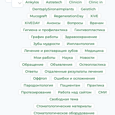
Ankylos
Astratech
Clinicin
Clinic in
DentsplySironaImplants
Geistlich
Mucograft
RegenerationDay
XiVE
XiVEDAY
Анонсы
Вопросы
Врачам
Гигиена и профилактика
Гингивопластика
График работы
Здравоохранение
Зубы мудрости
Имплантология
Лечение и реставрация зубов
Медицина
Мои работы
Наука
Новости
Обращение
Объявления
Остеопластика
Ответы
Отдаленные результаты лечения
Оффтоп
Ошибки и осложнения
Пародонтология
Пациентам
Практика
Протезирование
Работа над сайтом
СМИ
Свободная тема
Стоматологические материалы
Стоматологическое оборудование