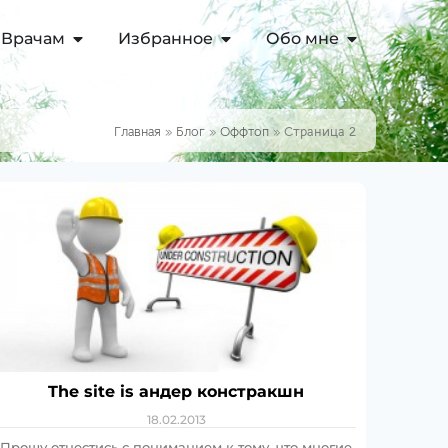
Врачам
Избранное
Обо мне
Главная
»
Блог
»
Оффтоп
»
Страница 2
The site is андер констракшн
18.02.2013
Прошу отнестись с пониманием к тому, что многие