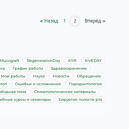
« Назад
1
2
Вперёд »
Mucograft
RegenerationDay
XiVE
XiVEDAY
ика
График работы
Здравоохранение
Мои работы
Наука
Новости
Обращение
топ
Ошибки и осложнения
Пародонтология
ободная тема
Стоматологические материалы
ебные курсы и семинары
Хирургия полости рта