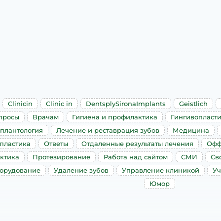
Clinicin
Clinic in
DentsplySironaImplants
Geistlich
просы
Врачам
Гигиена и профилактика
Гингивопласт
плантология
Лечение и реставрация зубов
Медицина
пластика
Ответы
Отдаленные результаты лечения
Офф
ктика
Протезирование
Работа над сайтом
СМИ
Св
борудование
Удаление зубов
Управление клиникой
Уч
Юмор