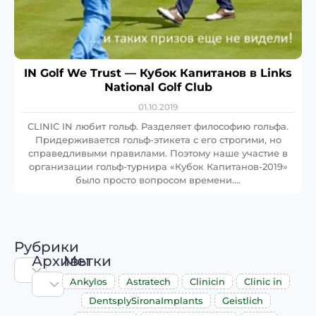
IN Golf We Trust — Кубок Капитанов в Links
National Golf Club
01.10.2019
CLINIC IN любит гольф. Разделяет философию гольфа.
Придерживается гольф-этикета с его строгими, но
справедливыми правилами. Поэтому наше участие в
организации гольф-турнира «Кубок Капитанов-2019»
было просто вопросом времени….
Рубрики
Архивы
Метки
Ankylos
Astratech
Clinicin
Clinic in
DentsplySironaImplants
Geistlich