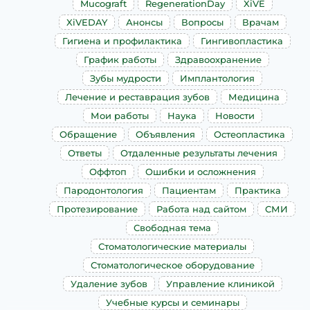
Mucograft
RegenerationDay
XiVE
XiVEDAY
Анонсы
Вопросы
Врачам
Гигиена и профилактика
Гингивопластика
График работы
Здравоохранение
Зубы мудрости
Имплантология
Лечение и реставрация зубов
Медицина
Мои работы
Наука
Новости
Обращение
Объявления
Остеопластика
Ответы
Отдаленные результаты лечения
Оффтоп
Ошибки и осложнения
Пародонтология
Пациентам
Практика
Протезирование
Работа над сайтом
СМИ
Свободная тема
Стоматологические материалы
Стоматологическое оборудование
Удаление зубов
Управление клиникой
Учебные курсы и семинары