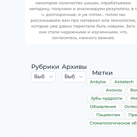
некоторое количество шишек, отрабатываем
методику, получаем и анализируем результаты, в т
ч. долгосрочные, и уж потом… потом мы
рассказываем вам про материал или технологию,
которые уже давно перестали быть новыми. Зато
они стали надежными и изученными, что,
согласитесь, намного важнее.
Рубрики
Архивы
Метки
Ankylos
Astratech
Анонсы
Во
Зубы мудрости
Им
Объявления
Остео
Пациентам
Пра
Стоматологическое о