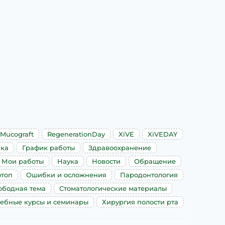
Mucograft
RegenerationDay
XiVE
XiVEDAY
ика
График работы
Здравоохранение
Мои работы
Наука
Новости
Обращение
топ
Ошибки и осложнения
Пародонтология
ободная тема
Стоматологические материалы
ебные курсы и семинары
Хирургия полости рта