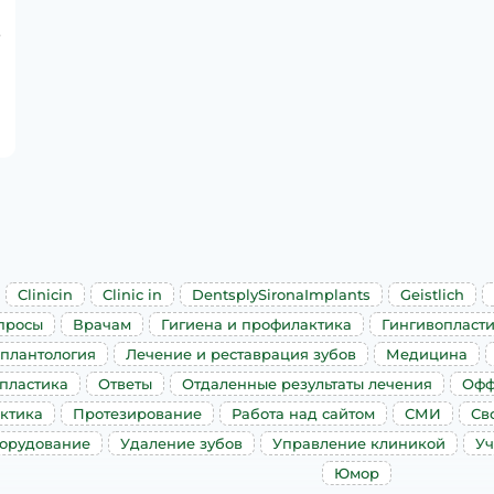
.
Clinicin
Clinic in
DentsplySironaImplants
Geistlich
просы
Врачам
Гигиена и профилактика
Гингивопласт
плантология
Лечение и реставрация зубов
Медицина
пластика
Ответы
Отдаленные результаты лечения
Офф
ктика
Протезирование
Работа над сайтом
СМИ
Св
борудование
Удаление зубов
Управление клиникой
Уч
Юмор