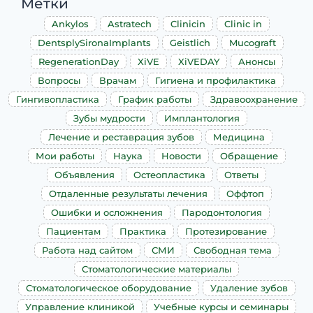
Метки
Ankylos
Astratech
Clinicin
Clinic in
DentsplySironaImplants
Geistlich
Mucograft
RegenerationDay
XiVE
XiVEDAY
Анонсы
Вопросы
Врачам
Гигиена и профилактика
Гингивопластика
График работы
Здравоохранение
Зубы мудрости
Имплантология
Лечение и реставрация зубов
Медицина
Мои работы
Наука
Новости
Обращение
Объявления
Остеопластика
Ответы
Отдаленные результаты лечения
Оффтоп
Ошибки и осложнения
Пародонтология
Пациентам
Практика
Протезирование
Работа над сайтом
СМИ
Свободная тема
Стоматологические материалы
Стоматологическое оборудование
Удаление зубов
Управление клиникой
Учебные курсы и семинары