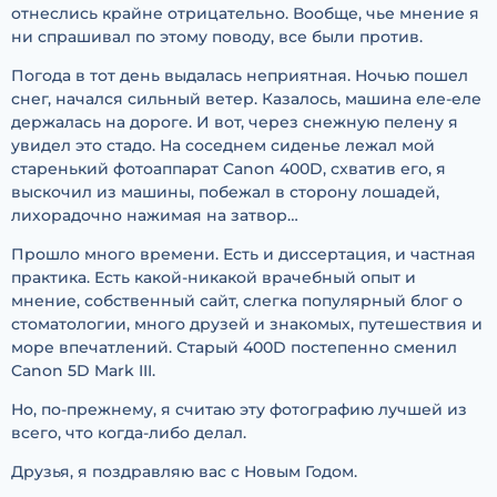
отнеслись крайне отрицательно. Вообще, чье мнение я
ни спрашивал по этому поводу, все были против.
Погода в тот день выдалась неприятная. Ночью пошел
снег, начался сильный ветер. Казалось, машина еле-еле
держалась на дороге. И вот, через снежную пелену я
увидел это стадо. На соседнем сиденье лежал мой
старенький фотоаппарат Canon 400D, схватив его, я
выскочил из машины, побежал в сторону лошадей,
лихорадочно нажимая на затвор…
Прошло много времени. Есть и диссертация, и частная
практика. Есть какой-никакой врачебный опыт и
мнение, собственный сайт, слегка популярный блог о
стоматологии, много друзей и знакомых, путешествия и
море впечатлений. Старый 400D постепенно сменил
Canon 5D Mark III.
Но, по-прежнему, я считаю эту фотографию лучшей из
всего, что когда-либо делал.
Друзья, я поздравляю вас с Новым Годом.