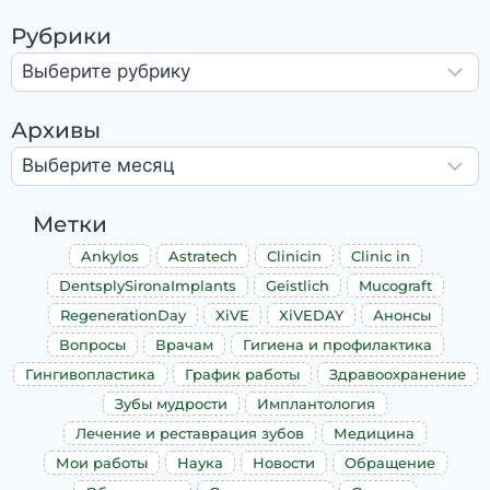
Рубрики
Архивы
Метки
Ankylos
Astratech
Clinicin
Clinic in
DentsplySironaImplants
Geistlich
Mucograft
RegenerationDay
XiVE
XiVEDAY
Анонсы
Вопросы
Врачам
Гигиена и профилактика
Гингивопластика
График работы
Здравоохранение
Зубы мудрости
Имплантология
Лечение и реставрация зубов
Медицина
Мои работы
Наука
Новости
Обращение