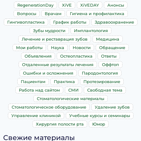
RegenerationDay
XiVE
XiVEDAY
Анонсы
Вопросы
Врачам
Гигиена и профилактика
Гингивопластика
График работы
Здравоохранение
Зубы мудрости
Имплантология
Лечение и реставрация зубов
Медицина
Мои работы
Наука
Новости
Обращение
Объявления
Остеопластика
Ответы
Отдаленные результаты лечения
Оффтоп
Ошибки и осложнения
Пародонтология
Пациентам
Практика
Протезирование
Работа над сайтом
СМИ
Свободная тема
Стоматологические материалы
Стоматологическое оборудование
Удаление зубов
Управление клиникой
Учебные курсы и семинары
Хирургия полости рта
Юмор
Свежие материалы