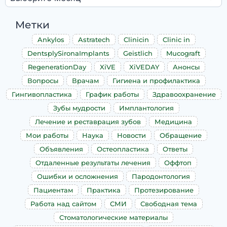
Метки
Ankylos
Astratech
Clinicin
Clinic in
DentsplySironaImplants
Geistlich
Mucograft
RegenerationDay
XiVE
XiVEDAY
Анонсы
Вопросы
Врачам
Гигиена и профилактика
Гингивопластика
График работы
Здравоохранение
Зубы мудрости
Имплантология
Лечение и реставрация зубов
Медицина
Мои работы
Наука
Новости
Обращение
Объявления
Остеопластика
Ответы
Отдаленные результаты лечения
Оффтоп
Ошибки и осложнения
Пародонтология
Пациентам
Практика
Протезирование
Работа над сайтом
СМИ
Свободная тема
Стоматологические материалы