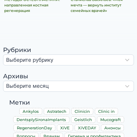
направленная костная
мечта — вернуть институт
регенерация
семейных врачей»
Рубрики
Архивы
Метки
Ankylos
Astratech
Clinicin
Clinic in
DentsplySironaImplants
Geistlich
Mucograft
RegenerationDay
XiVE
XiVEDAY
Анонсы
Вопросы
Врачам
Гигиена и профилактика