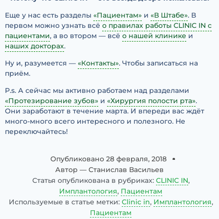
Еще у нас есть разделы
«Пациентам»
и
«В Штабе»
. В
первом можно узнать всё
о правилах работы CLINIC IN с
пациентами
, а во втором — всё
о нашей клинике
и
наших докторах
.
Ну и, разумеется —
«Контакты»
. Чтобы записаться на
приём.
P.s. А сейчас мы активно работаем над разделами
«Протезирование зубов»
и
«Хирургия полости рта»
.
Они заработают в течение марта. И впереди вас ждёт
много-много всего интересного и полезного. Не
переключайтесь!
Опубликовано
28 февраля, 2018
Автор —
Станислав Васильев
Статья опубликована в рубриках:
CLINIC IN
,
Имплантология
,
Пациентам
Используемые в статье метки:
Clinic in
,
Имплантология
,
Пациентам