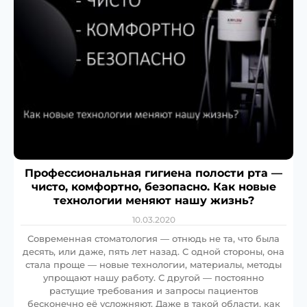
Профессиональная гигиена полости рта —
чисто, комфортно, безопасно. Как новые
технологии меняют нашу жизнь?
10.03.2020
Современная стоматология — отнюдь не та, что была
десять, или даже, пять лет назад. С одной стороны, она
стала проще — новые технологии, материалы, методы
упрощают нашу работу. С другой — постоянно
растущие требования и запросы пациентов
бесконечно её усложняют. Даже в такой области, как