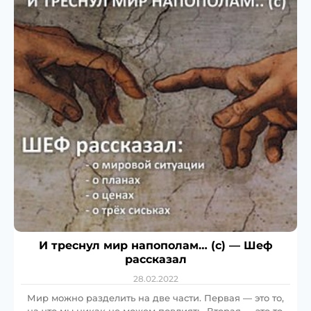
И треснул мир напополам… (с) — Шеф
рассказал
28.02.2022
Мир можно разделить на две части. Первая — это то,