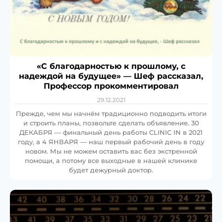
«С благодарностью к прошлому, с
надеждой на будущее» — Шеф рассказал,
Профессор прокомментировал
29.12.2021
Прежде, чем мы начнём традиционно подводить итоги
и строить планы, позвольте сделать объявление. 30
ДЕКАБРЯ — финальный день работы CLINIC IN в 2021
году, а 4 ЯНВАРЯ — наш первый рабочий день в году
новом. Мы не можем оставить вас без экстренной
помощи, а потому все выходные в нашей клинике
будет дежурный доктор.