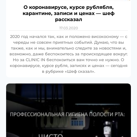
О коронавирусе, курсе рублябля,
карантине, записи и ценах — шеф
рассказал
17.03.2020
2020 год начался так, как и положено високосному — с
череды не совсем приятных событий. Думаю, что вы
также, как и мы, внимательно следите за новостями и,
возможно, даже беспокоитесь за происходящее вокруг.
Но за CLINIC IN беспокоиться вам точно не нужно. О
коронавирусе, курсе рубля, записях и ценах — сегодня
в рубрике «Шеф сказал».