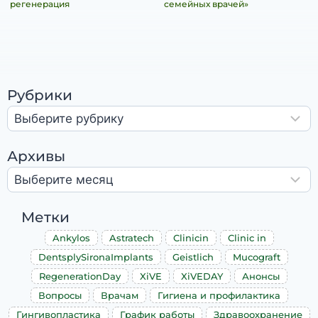
регенерация
семейных врачей»
Рубрики
Архивы
Метки
Ankylos
Astratech
Clinicin
Clinic in
DentsplySironaImplants
Geistlich
Mucograft
RegenerationDay
XiVE
XiVEDAY
Анонсы
Вопросы
Врачам
Гигиена и профилактика
Гингивопластика
График работы
Здравоохранение