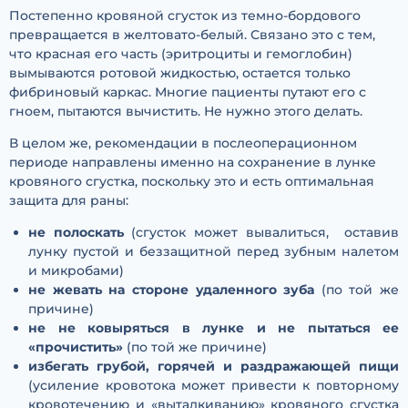
Постепенно кровяной сгусток из темно-бордового
превращается в желтовато-белый. Связано это с тем,
что красная его часть (эритроциты и гемоглобин)
вымываются ротовой жидкостью, остается только
фибриновый каркас. Многие пациенты путают его с
гноем, пытаются вычистить. Не нужно этого делать.
В целом же, рекомендации в послеоперационном
периоде направлены именно на сохранение в лунке
кровяного сгустка, поскольку это и есть оптимальная
защита для раны:
не полоскать
(сгусток может вывалиться, оставив
лунку пустой и беззащитной перед зубным налетом
и микробами)
не жевать на стороне удаленного зуба
(по той же
причине)
не не ковыряться в лунке и не пытаться ее
«прочистить»
(по той же причине)
избегать грубой, горячей и раздражающей пищи
(усиление кровотока может привести к повторному
кровотечению и «выталкиванию» кровяного сгустка