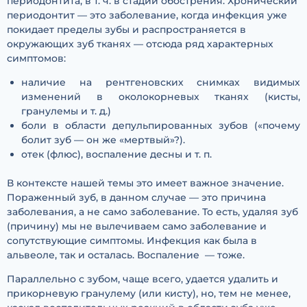
периодонтита, в т. ч. в стадии обострения. Хронический
периодонтит — это заболевание, когда инфекция уже
покидает пределы зубы и распространяется в
окружающих зуб тканях — отсюда ряд характерных
симптомов:
наличие на рентгеновских снимках видимых
изменений в околокорневых тканях (кисты,
гранулемы и т. д.)
боли в области депульпированных зубов («почему
болит зуб — он же «мертвый»?).
отек (флюс), воспаление десны и т. п.
В контексте нашей темы это имеет важное значение.
Пораженный зуб, в данном случае — это причина
заболевания, а не само заболевание. То есть, удаляя зуб
(причину) мы не вылечиваем само заболевание и
сопутствующие симптомы. Инфекция как была в
альвеоле, так и осталась. Воспаление — тоже.
Параллельно с зубом, чаще всего, удается удалить и
прикорневую гранулему (или кисту), но, тем не менее,