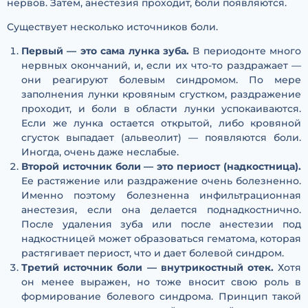
нервов. Затем, анестезия проходит, боли появляются.
Существует несколько источников боли.
Первый — это сама лунка зуба.
В периодонте много
нервных окончаний, и, если их что-то раздражает —
они реагируют болевым синдромом. По мере
заполнения лунки кровяным сгустком, раздражение
проходит, и боли в области лунки успокаиваются.
Если же лунка остается открытой, либо кровяной
сгусток выпадает (альвеолит) — появляются боли.
Иногда, очень даже неслабые.
Второй источник боли — это периост (надкостница).
Ее растяжение или раздражение очень болезненно.
Именно поэтому болезненна инфильтрационная
анестезия, если она делается поднадкостнично.
После удаления зуба или после анестезии под
надкостницей может образоваться гематома, которая
растягивает периост, что и дает болевой синдром.
Третий источник боли — внутрикостный отек.
Хотя
он менее выражен, но тоже вносит свою роль в
формирование болевого синдрома. Принцип такой