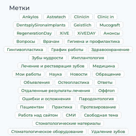
Метки
Ankylos
Astratech
Clinicin
Clinic in
DentsplySironaImplants
Geistlich
Mucograft
RegenerationDay
XiVE
XiVEDAY
Анонсы
Вопросы
Врачам
Гигиена и профилактика
Гингивопластика
График работы
Здравоохранение
Зубы мудрости
Имплантология
Лечение и реставрация зубов
Медицина
Мои работы
Наука
Новости
Обращение
Объявления
Остеопластика
Ответы
Отдаленные результаты лечения
Оффтоп
Ошибки и осложнения
Пародонтология
Пациентам
Практика
Протезирование
Работа над сайтом
СМИ
Свободная тема
Стоматологические материалы
Стоматологическое оборудование
Удаление зубов