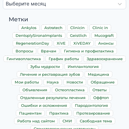
Метки
Ankylos
Astratech
Clinicin
Clinic in
DentsplySironaImplants
Geistlich
Mucograft
RegenerationDay
XiVE
XiVEDAY
Анонсы
Вопросы
Врачам
Гигиена и профилактика
Гингивопластика
График работы
Здравоохранение
Зубы мудрости
Имплантология
Лечение и реставрация зубов
Медицина
Мои работы
Наука
Новости
Обращение
Объявления
Остеопластика
Ответы
Отдаленные результаты лечения
Оффтоп
Ошибки и осложнения
Пародонтология
Пациентам
Практика
Протезирование
Работа над сайтом
СМИ
Свободная тема
Стоматологические материалы