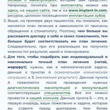
больше о манипуляция
х, которые Вам предстоят.
Например, почитать про
имплантаты
можно как
здесь
, на
нашем сайте
, так и на
www.implant-in.com
,
ресурсе, целиком посвященном
имплантации зубов
.
Выше, на примере двух пациентов, мы показали, как
меняется план лечения в зависимости от причины
обращения к стоматологу. Поэтому,
чем больше вы
расскажете доктору о себе и своих пожеланиях, тем
больше будет соответствовать им план лечения
.
Следовательно, при его реализации вы получите
именно тот результат, какой и планировали.
Для того, чтобы подобрать вам индивидуальный и
максимально точный план лечения (читай,
маршрут
)
, нужны, как в математической задаче,
данные о пунктах А
(изначальная клиническая
ситуация)
и Б
(желаемый результат)
. Данные пункта
А появляются после проведения нужных
диагностических манипуляций
и
консультаций
соответствующих
специалистов
. Всё это можно
провести в
нашей клинике
. Данные пункта Б — это, в
первую очередь, ваши пожелания и задачи, которые
вы ставите перед докторами. Чем более