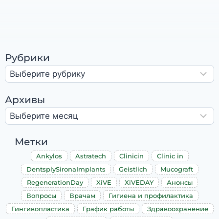
Рубрики
Архивы
Метки
Ankylos
Astratech
Clinicin
Clinic in
DentsplySironaImplants
Geistlich
Mucograft
RegenerationDay
XiVE
XiVEDAY
Анонсы
Вопросы
Врачам
Гигиена и профилактика
Гингивопластика
График работы
Здравоохранение