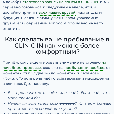
4 декабря
стартовала запись на приём в CLINIC IN
. И мы
серьезно готовимся к следующей неделе, чтобы
достойно принять
всех наших друзей
, настоящих и
будущих. В связи с этим, у меня к вам, уважаемые
друзья, есть серьёзный вопрос, я прошу вас на него
ответить:
Как сделать ваше пребывание в
CLINIC IN как можно более
комфортным?
Причём, хочу акцентировать внимание не столько
на
лечебном процессе
, сколько на
пребывании вообщ
е
: от
момента
«открыл дверь»
до момента
«сказал всем
«Пока!»
. То есть речь идёт о всём времени нахождения
в клинике. Дам наводку:
Вы предпочитаете кофе или чай? Если чай, то с
молоком или без?
Нужен ли вам телевизор
с порно
? Или вам больше
нравится тихая спокойная музыка?