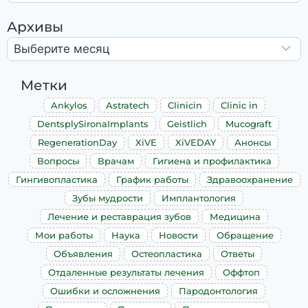
Архивы
Метки
Ankylos
Astratech
Clinicin
Clinic in
DentsplySironaImplants
Geistlich
Mucograft
RegenerationDay
XiVE
XiVEDAY
Анонсы
Вопросы
Врачам
Гигиена и профилактика
Гингивопластика
График работы
Здравоохранение
Зубы мудрости
Имплантология
Лечение и реставрация зубов
Медицина
Мои работы
Наука
Новости
Обращение
Объявления
Остеопластика
Ответы
Отдаленные результаты лечения
Оффтоп
Ошибки и осложнения
Пародонтология