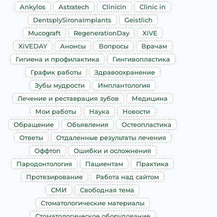
Ankylos
Astratech
Clinicin
Clinic in
DentsplySironaImplants
Geistlich
Mucograft
RegenerationDay
XiVE
XiVEDAY
Анонсы
Вопросы
Врачам
Гигиена и профилактика
Гингивопластика
График работы
Здравоохранение
Зубы мудрости
Имплантология
Лечение и реставрация зубов
Медицина
Мои работы
Наука
Новости
Обращение
Объявления
Остеопластика
Ответы
Отдаленные результаты лечения
Оффтоп
Ошибки и осложнения
Пародонтология
Пациентам
Практика
Протезирование
Работа над сайтом
СМИ
Свободная тема
Стоматологические материалы
Стоматологическое оборудование