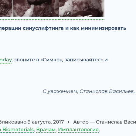
операции синуслифтинга и как минимизировать
onday
, звоните в «Симко», записывайтесь и
С уважением, Станислав Васильев.
бликовано
9 августа, 2017
Автор —
Станислав Вас
h Biomaterials
,
Врачам
,
Имплантология
,