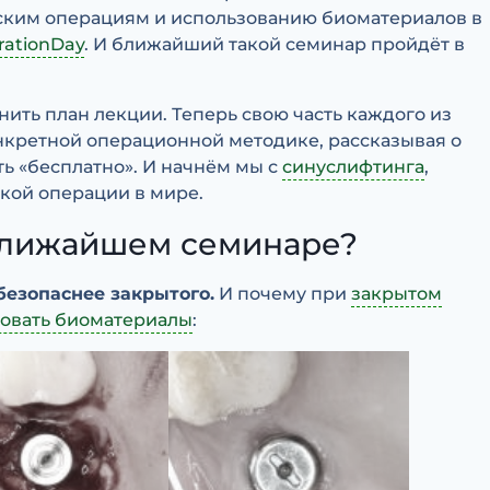
ским операциям и использованию биоматериалов в
rationDay
. И ближайший такой семинар пройдёт в
.
нить план лекции. Теперь свою часть каждого из
онкретной операционной методике, рассказывая о
ть «бесплатно». И начнём мы с
синуслифтинга
,
кой операции в мире.
 ближайшем семинаре?
безопаснее закрытого.
И почему при
закрытом
зовать биоматериалы
: