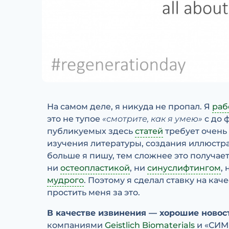
На самом деле, я никуда не пропал. Я
раб
это не тупое
«смотрите, как я умею»
с до 
публикуемых здесь
статей
требует очень
изучения литературы, создания иллюстрац
больше я пишу, тем сложнее это получает
ни
остеопластикой
, ни
синуслифтингом
,
мудрого
. Поэтому я сделал ставку на ка
простить меня за это.
В качестве извинения — хорошие новос
компаниями
Geistlich Biomaterials
и «СИМ