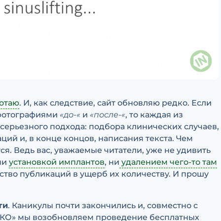
отаю
. И, как следствие, сайт обновляю редко. Если
фотографиями
«до-«
и
«после-«
, то каждая из
 серьезного подхода: подбора клинических случаев,
ий и, в конце концов, написания текста. Чем
ся. Ведь вас, уважаемые читатели, уже не удивить
 ни
установкой имплантов
, ни
удалением чего-то там
чество публикаций в ущерб их количеству. И прошу
ти
. Каникулы почти закончились и, совместно с
КО» мы возобновляем проведение бесплатных