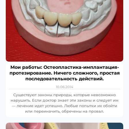
Мои работы: Остеопластика-имплантация-
протезирование. Ничего сложного, простая
последовательность действий.
10.06.2014
Существуют законы природы, которые невозможно
нарушить. Если доктор знает эти законы и следует им
— лечение идет успешно. Любые попытки их обойти
или переиначить, обречены на провал.