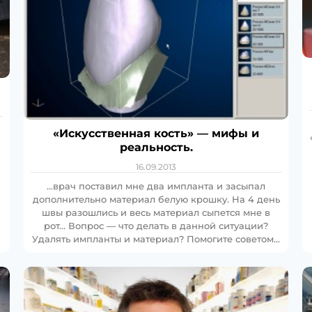
«Искусственная кость» — мифы и
реальность.
16.09.2013
…врач поставил мне два импланта и засыпал
дополнительно материал белую крошку. На 4 день
швы разошлись и весь материал сыпется мне в
рот… Вопрос — что делать в данной ситуации?
Удалять импланты и материал? Помогите советом…