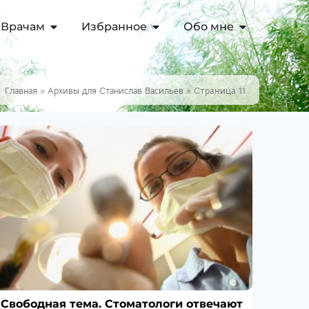
Врачам
Избранное
Обо мне
Главная
»
Архивы для Станислав Васильев
»
Страница 11
Свободная тема. Стоматологи отвечают